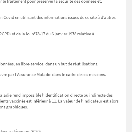
r le traitement pour préserver la sécurité des données et,
Covid en utilisant des informations issues de ce site à d’autres
PD) et de la loi n°78-17 du 6 janvier 1978 relative à
nnées, en libre-service, dans un but de réutilisations.
vre par l’Assurance Maladie dans le cadre de ses missions.
Maladie rend impossible l’identification directe ou indirecte des
 vaccinés est inférieur à 11. La valeur de l’indicateur est alors
tions graphiques.
(depuis décembre 2020).