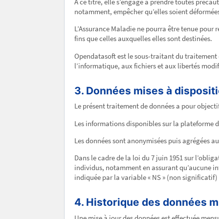
A ce titre, elle s’engage à prendre toutes précau
notamment, empêcher qu’elles soient déformées
L’Assurance Maladie ne pourra être tenue pour r
fins que celles auxquelles elles sont destinées.
Opendatasoft est le sous-traitant du traitement 
l’informatique, aux fichiers et aux libertés modif
3. Données mises à dispositio
Le présent traitement de données a pour objectif
Les informations disponibles sur la plateforme 
Les données sont anonymisées puis agrégées au 
Dans le cadre de la loi du 7 juin 1951 sur l’oblig
individus, notamment en assurant qu’aucune info
indiquée par la variable « NS » (non significatif)
4. Historique des données mi
Une mise à jour des données est effectuée mensu