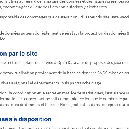
tions utiles au regard de la nature des données et des risques présentés pa
, endommagées ou que des tiers non autorisés y aient accès.
esponsable des dommages que causerait un utilisateur du site Data vaccin 
de données au sens du règlement général sur la protection des données (RG
iée.
n par le site
 de mettre en place un service d’Open Data afin de proposer des jeux de do
de datavisualisation proviennent de la base de données SNDS mises en œu
niveau régional et départemental puis par tranche d’âge.
ation, la coordination et le secret en matière de statistiques, l’Assurance 
rmation les concernant ne soit communiquée lorsque le nombre de patients
 dans le jeu de données et fixée à « Non significatif » dans les représenta
ses à disposition
ellement. Les données mises à disposition portent sur plusieurs années 